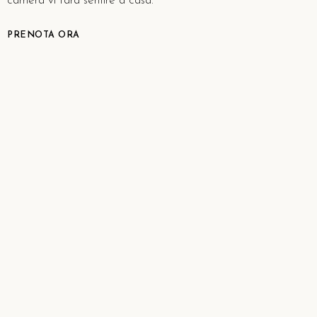
camera vi farà sentire a casa.
PRENOTA ORA