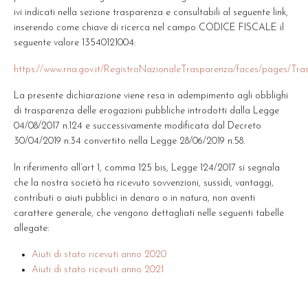
ivi indicati nella sezione trasparenza e consultabili al seguente link,
inserendo come chiave di ricerca nel campo CODICE FISCALE il
seguente valore 13540121004:
https://www.rna.gov.it/RegistroNazionaleTrasparenza/faces/pages/Tra
La presente dichiarazione viene resa in adempimento agli obblighi
di trasparenza delle erogazioni pubbliche introdotti dalla Legge
04/08/2017 n.124 e successivamente modificata dal Decreto
30/04/2019 n.34 convertito nella Legge 28/06/2019 n.58.
In riferimento all’art 1, comma 125 bis, Legge 124/2017 si segnala
che la nostra società ha ricevuto sovvenzioni, sussidi, vantaggi,
contributi o aiuti pubblici in denaro o in natura, non aventi
carattere generale, che vengono dettagliati nelle seguenti tabelle
allegate:
Aiuti di stato ricevuti anno 2020
Aiuti di stato ricevuti anno 2021